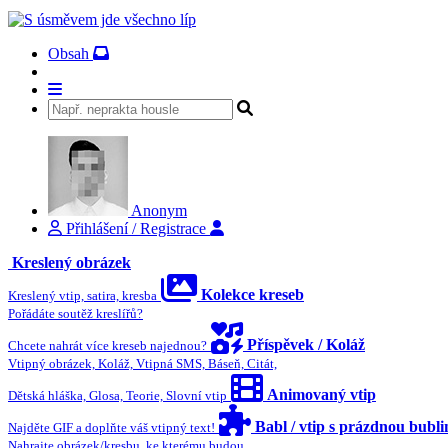
Obsah
Anonym
Přihlášení / Registrace
Kreslený obrázek
Kolekce kreseb
Kreslený vtip, satira, kresba
Pořádáte soutěž kreslířů?
Příspěvek / Koláž
Chcete nahrát více kreseb najednou?
Vtipný obrázek, Koláž, Vtipná SMS, Báseň, Citát,
Animovaný vtip
Dětská hláška, Glosa, Teorie, Slovní vtip
Babl / vtip s prázdnou bubl
Najděte GIF a doplňte váš vtipný text!
Nahrajte obrázek/kresbu, ke kterému budou