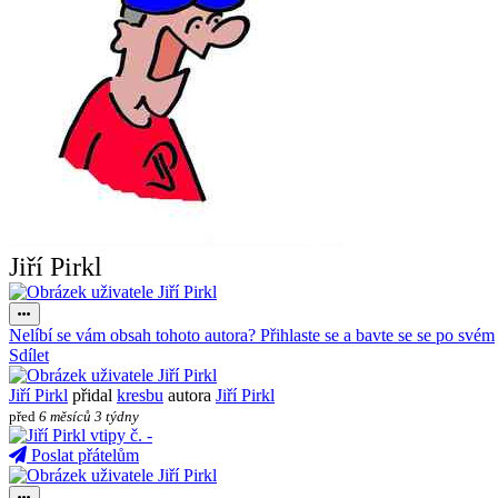
Jiří Pirkl
Nelíbí se vám obsah tohoto autora? Přihlaste se a bavte se se po svém
Sdílet
Jiří Pirkl
přidal
kresbu
autora
Jiří Pirkl
před
6 měsíců 3 týdny
Poslat přátelům