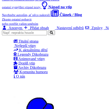
Nápad na vtip
ostatní vymýšlet vtipné texty
Článek / Blog
Navrhněte autorům, ať něco nakreslí
Zkuste ostatní pobavit
nebo potěšit vašim uměním
Anonym
Přidat obsah
Nastavení odběrů
Zprávy
No
Titulní strana
Nejlepší vtipy
K aktuálnímu dění
Legendy Dikobrazu
Animované vtipy
Doplň vtip
Archiv Dikobrazu
Komunita humoru
O nás