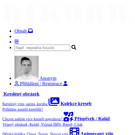
Obsah
Anonym
Přihlášení / Registrace
Kreslený obrázek
Kolekce kreseb
Kreslený vtip, satira, kresba
Pořádáte soutěž kreslířů?
Příspěvek / Koláž
Chcete nahrát více kreseb najednou?
Vtipný obrázek, Koláž, Vtipná SMS, Báseň, Citát,
Animovaný vtip
Dětská hláška, Glosa, Teorie, Slovní vtip