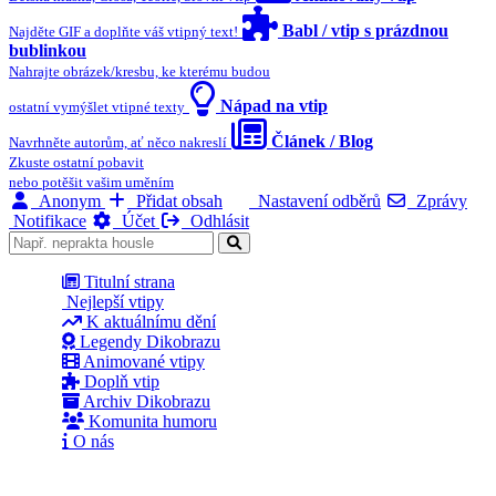
Babl / vtip s prázdnou
Najděte GIF a doplňte váš vtipný text!
bublinkou
Nahrajte obrázek/kresbu, ke kterému budou
Nápad na vtip
ostatní vymýšlet vtipné texty
Článek / Blog
Navrhněte autorům, ať něco nakreslí
Zkuste ostatní pobavit
nebo potěšit vašim uměním
Anonym
Přidat obsah
Nastavení odběrů
Zprávy
Notifikace
Účet
Odhlásit
Titulní strana
Nejlepší vtipy
K aktuálnímu dění
Legendy Dikobrazu
Animované vtipy
Doplň vtip
Archiv Dikobrazu
Komunita humoru
O nás