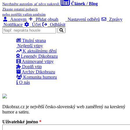
Článek / Blog
Navrhněte autorům, ať něco nakreslí
Zkuste ostatní pobavit
nebo potěšit vašim uměním
Anonym
Přidat obsah
Nastavení odběrů
Zprávy
Notifikace
Účet
Odhlásit
Titulní strana
Nejlepší vtipy
K aktuálnímu dění
Legendy Dikobrazu
Animované vtipy
Doplň vtip
Archiv Dikobrazu
Komunita humoru
O nás
Dikobraz.cz je největší česko-slovenský web zaměřený na kreslený
humor a satiru.
Uživatelské jméno
*