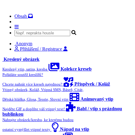
Obsah
Anonym
Přihlášení / Registrace
Kreslený obrázek
Kolekce kreseb
Kreslený vtip, satira, kresba
Pořádáte soutěž kreslířů?
Příspěvek / Koláž
Chcete nahrát více kreseb najednou?
Vtipný obrázek, Koláž, Vtipná SMS, Báseň, Citát,
Animovaný vtip
Dětská hláška, Glosa, Teorie, Slovní vtip
Babl / vtip s prázdnou
Najděte GIF a doplňte váš vtipný text!
bublinkou
Nahrajte obrázek/kresbu, ke kterému budou
Nápad na vtip
ostatní vymýšlet vtipné texty