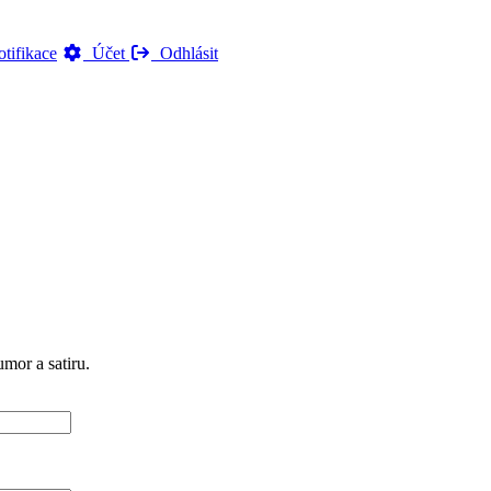
tifikace
Účet
Odhlásit
mor a satiru.