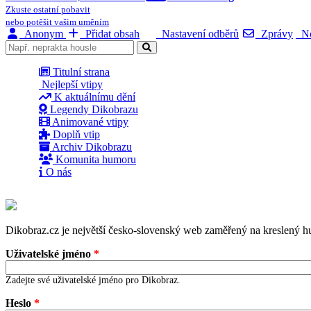
Zkuste ostatní pobavit
nebo potěšit vašim uměním
Anonym
Přidat obsah
Nastavení odběrů
Zprávy
No
Titulní strana
Nejlepší vtipy
K aktuálnímu dění
Legendy Dikobrazu
Animované vtipy
Doplň vtip
Archiv Dikobrazu
Komunita humoru
O nás
Dikobraz.cz je největší česko-slovenský web zaměřený na kreslený hu
Uživatelské jméno
*
Zadejte své uživatelské jméno pro Dikobraz.
Heslo
*