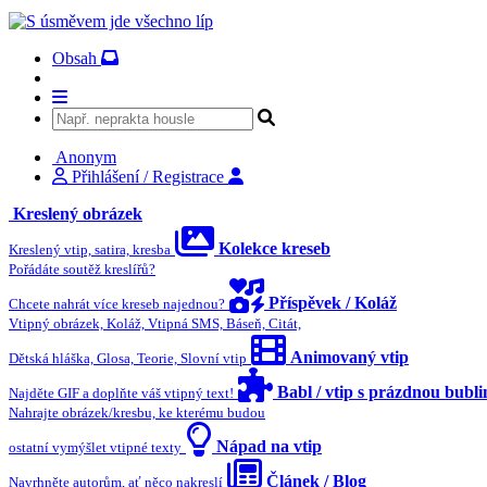
Obsah
Anonym
Přihlášení / Registrace
Kreslený obrázek
Kolekce kreseb
Kreslený vtip, satira, kresba
Pořádáte soutěž kreslířů?
Příspěvek / Koláž
Chcete nahrát více kreseb najednou?
Vtipný obrázek, Koláž, Vtipná SMS, Báseň, Citát,
Animovaný vtip
Dětská hláška, Glosa, Teorie, Slovní vtip
Babl / vtip s prázdnou bubl
Najděte GIF a doplňte váš vtipný text!
Nahrajte obrázek/kresbu, ke kterému budou
Nápad na vtip
ostatní vymýšlet vtipné texty
Článek / Blog
Navrhněte autorům, ať něco nakreslí