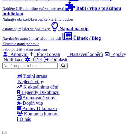
Babl / vtip s prázdnou
Najděte GIF a doplňte váš vtipný text!
bublinkou
Nahrajte obrázek/kresbu, ke kterému budou
Nápad na vtip
ostatní vymýšlet vtipné texty
Článek / Blog
Navrhněte autorům, ať něco nakreslí
Zkuste ostatní pobavit
nebo potěšit vašim uměním
Anonym
Přidat obsah
Nastavení odběrů
Zprávy
Notifikace
Účet
Odhlásit
Titulní strana
Nejlepší vtipy
K aktuálnímu dění
Legendy Dikobrazu
Animované vtipy
Doplň vtip
Archiv Dikobrazu
Komunita humoru
O nás