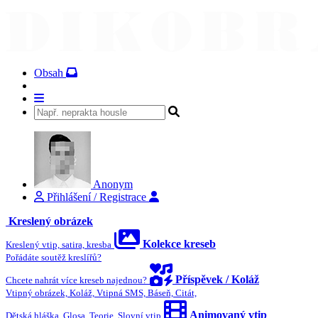
Obsah
Anonym
Přihlášení / Registrace
Kreslený obrázek
Kolekce kreseb
Kreslený vtip, satira, kresba
Pořádáte soutěž kreslířů?
Příspěvek / Koláž
Chcete nahrát více kreseb najednou?
Vtipný obrázek, Koláž, Vtipná SMS, Báseň, Citát,
Animovaný vtip
Dětská hláška, Glosa, Teorie, Slovní vtip