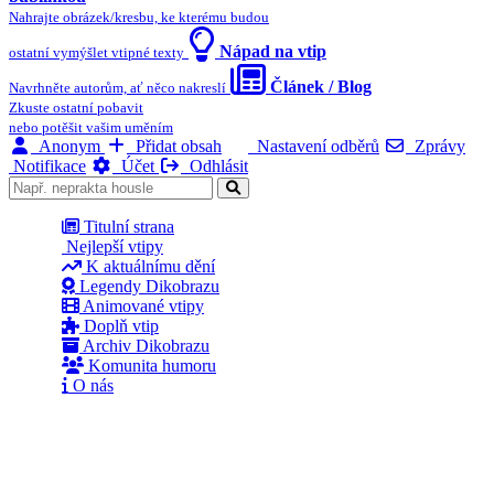
Nahrajte obrázek/kresbu, ke kterému budou
Nápad na vtip
ostatní vymýšlet vtipné texty
Článek / Blog
Navrhněte autorům, ať něco nakreslí
Zkuste ostatní pobavit
nebo potěšit vašim uměním
Anonym
Přidat obsah
Nastavení odběrů
Zprávy
Notifikace
Účet
Odhlásit
Titulní strana
Nejlepší vtipy
K aktuálnímu dění
Legendy Dikobrazu
Animované vtipy
Doplň vtip
Archiv Dikobrazu
Komunita humoru
O nás