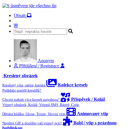
Obsah
Anonym
Přihlášení / Registrace
Kreslený obrázek
Kolekce kreseb
Kreslený vtip, satira, kresba
Pořádáte soutěž kreslířů?
Příspěvek / Koláž
Chcete nahrát více kreseb najednou?
Vtipný obrázek, Koláž, Vtipná SMS, Báseň, Citát,
Animovaný vtip
Dětská hláška, Glosa, Teorie, Slovní vtip
Babl / vtip s prázdnou
Najděte GIF a doplňte váš vtipný text!
bublinkou