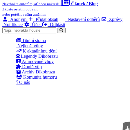
Článek / Blog
Navrhněte autorům, ať něco nakreslí
Zkuste ostatní pobavit
nebo potěšit vašim uměním
Anonym
Přidat obsah
Nastavení odběrů
Zprávy
Notifikace
Účet
Odhlásit
Titulní strana
Nejlepší vtipy
K aktuálnímu dění
Legendy Dikobrazu
Animované vtipy
Doplň vtip
Archiv Dikobrazu
Komunita humoru
O nás