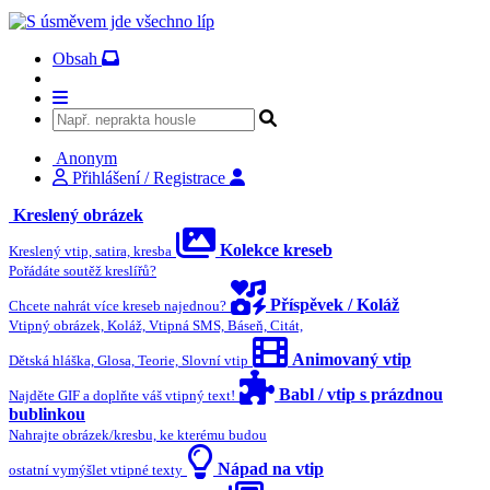
Obsah
Anonym
Přihlášení / Registrace
Kreslený obrázek
Kolekce kreseb
Kreslený vtip, satira, kresba
Pořádáte soutěž kreslířů?
Příspěvek / Koláž
Chcete nahrát více kreseb najednou?
Vtipný obrázek, Koláž, Vtipná SMS, Báseň, Citát,
Animovaný vtip
Dětská hláška, Glosa, Teorie, Slovní vtip
Babl / vtip s prázdnou
Najděte GIF a doplňte váš vtipný text!
bublinkou
Nahrajte obrázek/kresbu, ke kterému budou
Nápad na vtip
ostatní vymýšlet vtipné texty