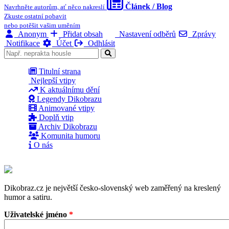
Článek / Blog
Navrhněte autorům, ať něco nakreslí
Zkuste ostatní pobavit
nebo potěšit vašim uměním
Anonym
Přidat obsah
Nastavení odběrů
Zprávy
Notifikace
Účet
Odhlásit
Titulní strana
Nejlepší vtipy
K aktuálnímu dění
Legendy Dikobrazu
Animované vtipy
Doplň vtip
Archiv Dikobrazu
Komunita humoru
O nás
Dikobraz.cz je největší česko-slovenský web zaměřený na kreslený
humor a satiru.
Uživatelské jméno
*