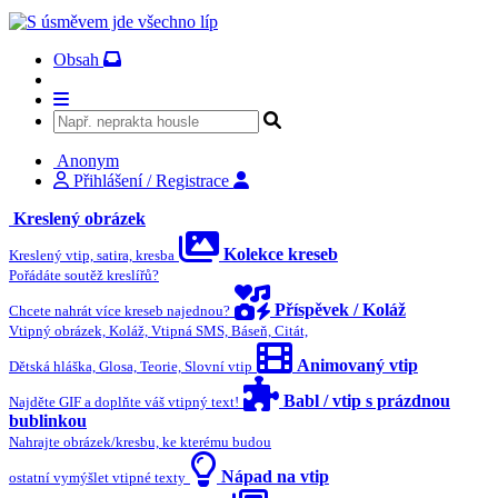
Obsah
Anonym
Přihlášení / Registrace
Kreslený obrázek
Kolekce kreseb
Kreslený vtip, satira, kresba
Pořádáte soutěž kreslířů?
Příspěvek / Koláž
Chcete nahrát více kreseb najednou?
Vtipný obrázek, Koláž, Vtipná SMS, Báseň, Citát,
Animovaný vtip
Dětská hláška, Glosa, Teorie, Slovní vtip
Babl / vtip s prázdnou
Najděte GIF a doplňte váš vtipný text!
bublinkou
Nahrajte obrázek/kresbu, ke kterému budou
Nápad na vtip
ostatní vymýšlet vtipné texty