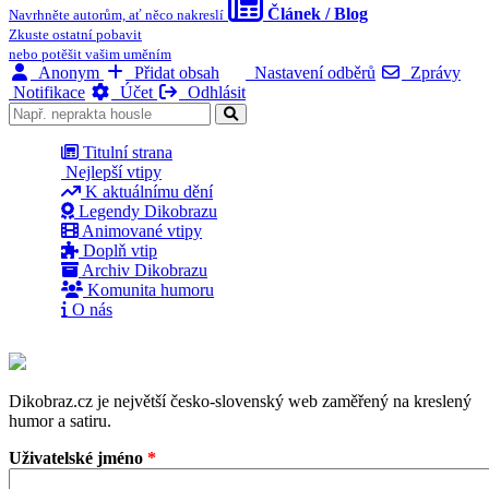
Článek / Blog
Navrhněte autorům, ať něco nakreslí
Zkuste ostatní pobavit
nebo potěšit vašim uměním
Anonym
Přidat obsah
Nastavení odběrů
Zprávy
Notifikace
Účet
Odhlásit
Titulní strana
Nejlepší vtipy
K aktuálnímu dění
Legendy Dikobrazu
Animované vtipy
Doplň vtip
Archiv Dikobrazu
Komunita humoru
O nás
Dikobraz.cz je největší česko-slovenský web zaměřený na kreslený
humor a satiru.
Uživatelské jméno
*