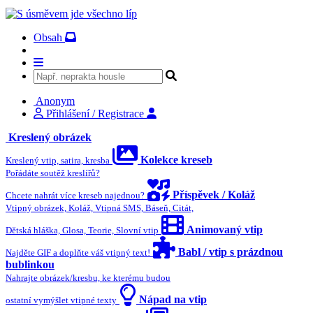
Obsah
Anonym
Přihlášení / Registrace
Kreslený obrázek
Kolekce kreseb
Kreslený vtip, satira, kresba
Pořádáte soutěž kreslířů?
Příspěvek / Koláž
Chcete nahrát více kreseb najednou?
Vtipný obrázek, Koláž, Vtipná SMS, Báseň, Citát,
Animovaný vtip
Dětská hláška, Glosa, Teorie, Slovní vtip
Babl / vtip s prázdnou
Najděte GIF a doplňte váš vtipný text!
bublinkou
Nahrajte obrázek/kresbu, ke kterému budou
Nápad na vtip
ostatní vymýšlet vtipné texty