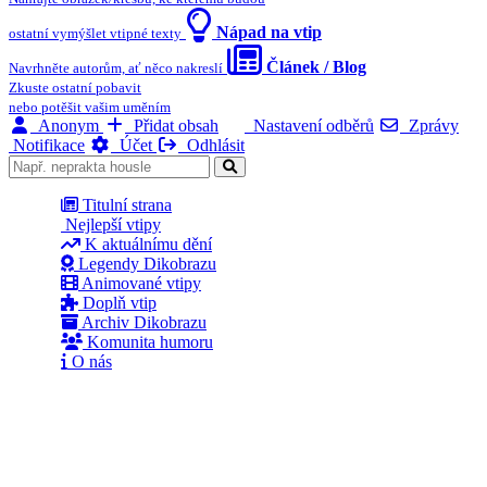
Nápad na vtip
ostatní vymýšlet vtipné texty
Článek / Blog
Navrhněte autorům, ať něco nakreslí
Zkuste ostatní pobavit
nebo potěšit vašim uměním
Anonym
Přidat obsah
Nastavení odběrů
Zprávy
Notifikace
Účet
Odhlásit
Titulní strana
Nejlepší vtipy
K aktuálnímu dění
Legendy Dikobrazu
Animované vtipy
Doplň vtip
Archiv Dikobrazu
Komunita humoru
O nás