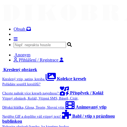
Obsah
Anonym
Přihlášení / Registrace
Kreslený obrázek
Kolekce kreseb
Kreslený vtip, satira, kresba
Pořádáte soutěž kreslířů?
Příspěvek / Koláž
Chcete nahrát více kreseb najednou?
Vtipný obrázek, Koláž, Vtipná SMS, Báseň, Citát,
Animovaný vtip
Dětská hláška, Glosa, Teorie, Slovní vtip
Babl / vtip s prázdnou
Najděte GIF a doplňte váš vtipný text!
bublinkou
Nahrajte obrázek/kresbu, ke kterému budou