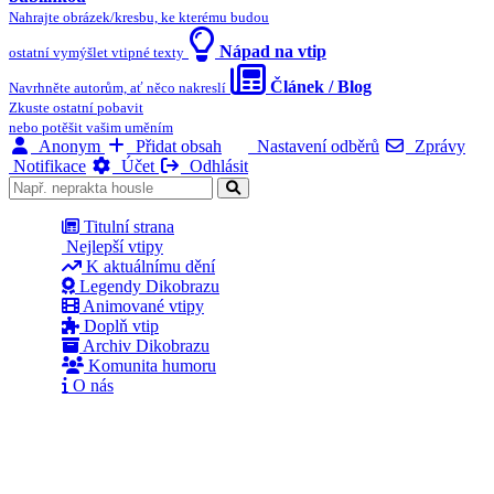
Nahrajte obrázek/kresbu, ke kterému budou
Nápad na vtip
ostatní vymýšlet vtipné texty
Článek / Blog
Navrhněte autorům, ať něco nakreslí
Zkuste ostatní pobavit
nebo potěšit vašim uměním
Anonym
Přidat obsah
Nastavení odběrů
Zprávy
Notifikace
Účet
Odhlásit
Titulní strana
Nejlepší vtipy
K aktuálnímu dění
Legendy Dikobrazu
Animované vtipy
Doplň vtip
Archiv Dikobrazu
Komunita humoru
O nás