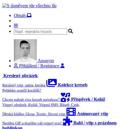
Obsah
Anonym
Přihlášení / Registrace
Kreslený obrázek
Kolekce kreseb
Kreslený vtip, satira, kresba
Pořádáte soutěž kreslířů?
Příspěvek / Koláž
Chcete nahrát více kreseb najednou?
Vtipný obrázek, Koláž, Vtipná SMS, Báseň, Citát,
Animovaný vtip
Dětská hláška, Glosa, Teorie, Slovní vtip
Babl / vtip s prázdnou
Najděte GIF a doplňte váš vtipný text!
bublinkou