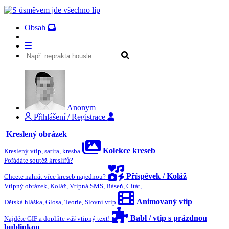
Obsah
Anonym
Přihlášení / Registrace
Kreslený obrázek
Kolekce kreseb
Kreslený vtip, satira, kresba
Pořádáte soutěž kreslířů?
Příspěvek / Koláž
Chcete nahrát více kreseb najednou?
Vtipný obrázek, Koláž, Vtipná SMS, Báseň, Citát,
Animovaný vtip
Dětská hláška, Glosa, Teorie, Slovní vtip
Babl / vtip s prázdnou
Najděte GIF a doplňte váš vtipný text!
bublinkou