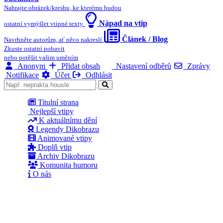
Nahrajte obrázek/kresbu, ke kterému budou
Nápad na vtip
ostatní vymýšlet vtipné texty
Článek / Blog
Navrhněte autorům, ať něco nakreslí
Zkuste ostatní pobavit
nebo potěšit vašim uměním
Anonym
Přidat obsah
Nastavení odběrů
Zprávy
Notifikace
Účet
Odhlásit
Titulní strana
Nejlepší vtipy
K aktuálnímu dění
Legendy Dikobrazu
Animované vtipy
Doplň vtip
Archiv Dikobrazu
Komunita humoru
O nás