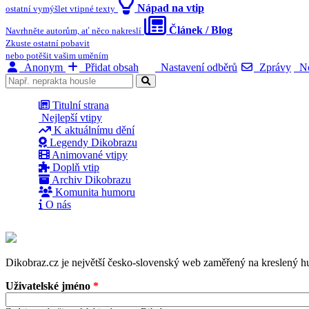
Nápad na vtip
ostatní vymýšlet vtipné texty
Článek / Blog
Navrhněte autorům, ať něco nakreslí
Zkuste ostatní pobavit
nebo potěšit vašim uměním
Anonym
Přidat obsah
Nastavení odběrů
Zprávy
No
Titulní strana
Nejlepší vtipy
K aktuálnímu dění
Legendy Dikobrazu
Animované vtipy
Doplň vtip
Archiv Dikobrazu
Komunita humoru
O nás
Dikobraz.cz je největší česko-slovenský web zaměřený na kreslený hu
Uživatelské jméno
*