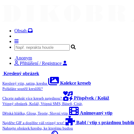
Obsah
Anonym
Přihlášení / Registrace
Kreslený obrázek
Kolekce kreseb
Kreslený vtip, satira, kresba
Pořádáte soutěž kreslířů?
Příspěvek / Koláž
Chcete nahrát více kreseb najednou?
Vtipný obrázek, Koláž, Vtipná SMS, Báseň, Citát,
Animovaný vtip
Dětská hláška, Glosa, Teorie, Slovní vtip
Babl / vtip s prázdnou bubl
Najděte GIF a doplňte váš vtipný text!
Nahrajte obrázek/kresbu, ke kterému budou