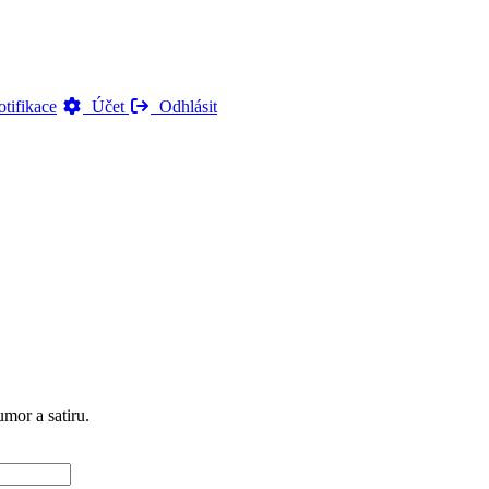
tifikace
Účet
Odhlásit
mor a satiru.