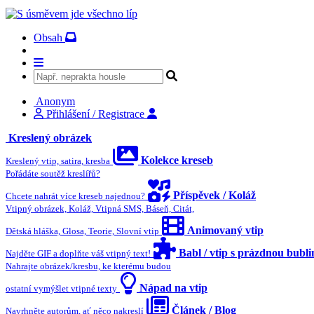
Obsah
Anonym
Přihlášení / Registrace
Kreslený obrázek
Kolekce kreseb
Kreslený vtip, satira, kresba
Pořádáte soutěž kreslířů?
Příspěvek / Koláž
Chcete nahrát více kreseb najednou?
Vtipný obrázek, Koláž, Vtipná SMS, Báseň, Citát,
Animovaný vtip
Dětská hláška, Glosa, Teorie, Slovní vtip
Babl / vtip s prázdnou bubl
Najděte GIF a doplňte váš vtipný text!
Nahrajte obrázek/kresbu, ke kterému budou
Nápad na vtip
ostatní vymýšlet vtipné texty
Článek / Blog
Navrhněte autorům, ať něco nakreslí