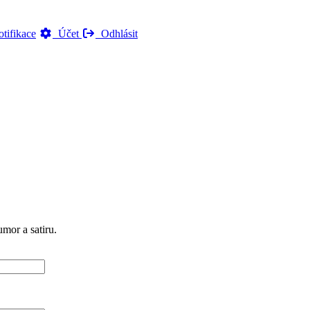
tifikace
Účet
Odhlásit
mor a satiru.