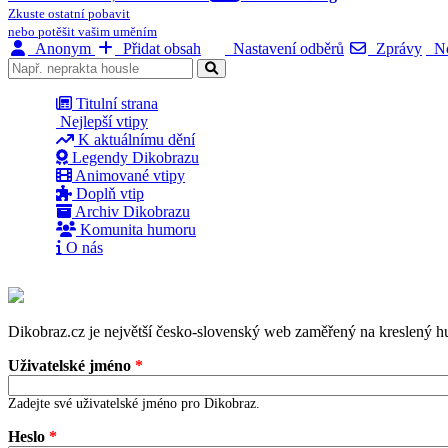
Zkuste ostatní pobavit
nebo potěšit vašim uměním
Anonym
Přidat obsah
Nastavení odběrů
Zprávy
No
Titulní strana
Nejlepší vtipy
K aktuálnímu dění
Legendy Dikobrazu
Animované vtipy
Doplň vtip
Archiv Dikobrazu
Komunita humoru
O nás
Dikobraz.cz je největší česko-slovenský web zaměřený na kreslený hu
Uživatelské jméno
*
Zadejte své uživatelské jméno pro Dikobraz.
Heslo
*