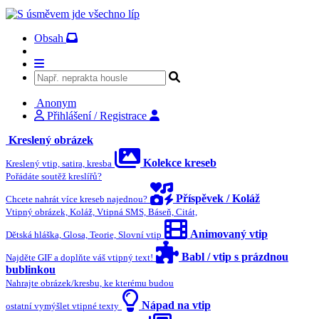
Obsah
Anonym
Přihlášení / Registrace
Kreslený obrázek
Kolekce kreseb
Kreslený vtip, satira, kresba
Pořádáte soutěž kreslířů?
Příspěvek / Koláž
Chcete nahrát více kreseb najednou?
Vtipný obrázek, Koláž, Vtipná SMS, Báseň, Citát,
Animovaný vtip
Dětská hláška, Glosa, Teorie, Slovní vtip
Babl / vtip s prázdnou
Najděte GIF a doplňte váš vtipný text!
bublinkou
Nahrajte obrázek/kresbu, ke kterému budou
Nápad na vtip
ostatní vymýšlet vtipné texty