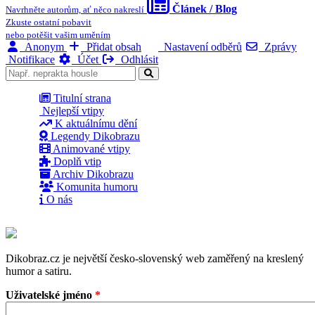
Článek / Blog
Navrhněte autorům, ať něco nakreslí
Zkuste ostatní pobavit
nebo potěšit vašim uměním
Anonym
Přidat obsah
Nastavení odběrů
Zprávy
Notifikace
Účet
Odhlásit
Titulní strana
Nejlepší vtipy
K aktuálnímu dění
Legendy Dikobrazu
Animované vtipy
Doplň vtip
Archiv Dikobrazu
Komunita humoru
O nás
Dikobraz.cz je největší česko-slovenský web zaměřený na kreslený
humor a satiru.
Uživatelské jméno
*