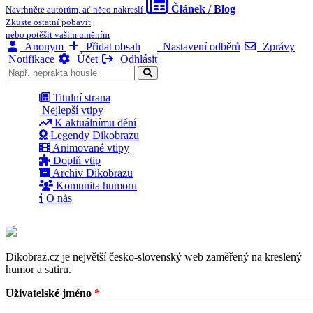
Článek / Blog
Navrhněte autorům, ať něco nakreslí
Zkuste ostatní pobavit
nebo potěšit vašim uměním
Anonym
Přidat obsah
Nastavení odběrů
Zprávy
Notifikace
Účet
Odhlásit
Titulní strana
Nejlepší vtipy
K aktuálnímu dění
Legendy Dikobrazu
Animované vtipy
Doplň vtip
Archiv Dikobrazu
Komunita humoru
O nás
Dikobraz.cz je největší česko-slovenský web zaměřený na kreslený
humor a satiru.
Uživatelské jméno
*