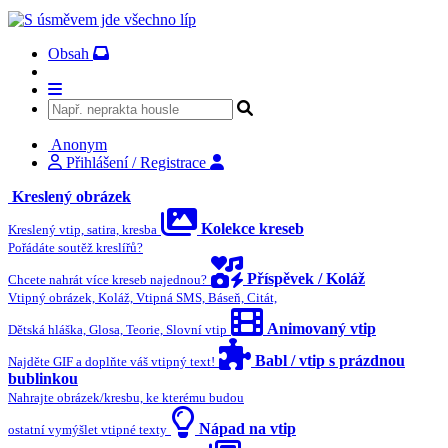
Obsah
Anonym
Přihlášení / Registrace
Kreslený obrázek
Kolekce kreseb
Kreslený vtip, satira, kresba
Pořádáte soutěž kreslířů?
Příspěvek / Koláž
Chcete nahrát více kreseb najednou?
Vtipný obrázek, Koláž, Vtipná SMS, Báseň, Citát,
Animovaný vtip
Dětská hláška, Glosa, Teorie, Slovní vtip
Babl / vtip s prázdnou
Najděte GIF a doplňte váš vtipný text!
bublinkou
Nahrajte obrázek/kresbu, ke kterému budou
Nápad na vtip
ostatní vymýšlet vtipné texty