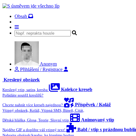
Obsah
Anonym
Přihlášení / Registrace
Kreslený obrázek
Kolekce kreseb
Kreslený vtip, satira, kresba
Pořádáte soutěž kreslířů?
Příspěvek / Koláž
Chcete nahrát více kreseb najednou?
Vtipný obrázek, Koláž, Vtipná SMS, Báseň, Citát,
Animovaný vtip
Dětská hláška, Glosa, Teorie, Slovní vtip
Babl / vtip s prázdnou bubl
Najděte GIF a doplňte váš vtipný text!
Nahrajte obrázek/kresbu, ke kterému budou