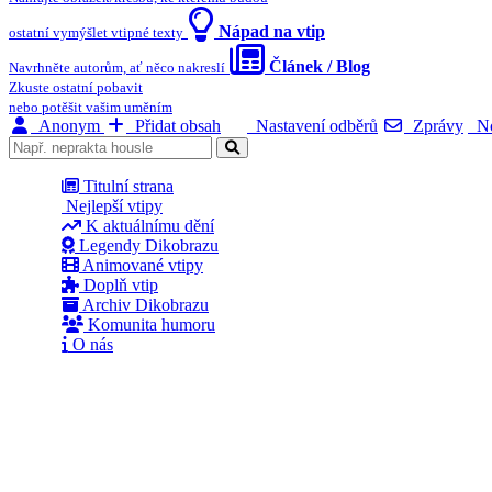
Nápad na vtip
ostatní vymýšlet vtipné texty
Článek / Blog
Navrhněte autorům, ať něco nakreslí
Zkuste ostatní pobavit
nebo potěšit vašim uměním
Anonym
Přidat obsah
Nastavení odběrů
Zprávy
No
Titulní strana
Nejlepší vtipy
K aktuálnímu dění
Legendy Dikobrazu
Animované vtipy
Doplň vtip
Archiv Dikobrazu
Komunita humoru
O nás