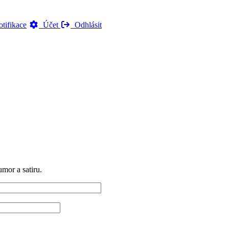
tifikace
Účet
Odhlásit
mor a satiru.