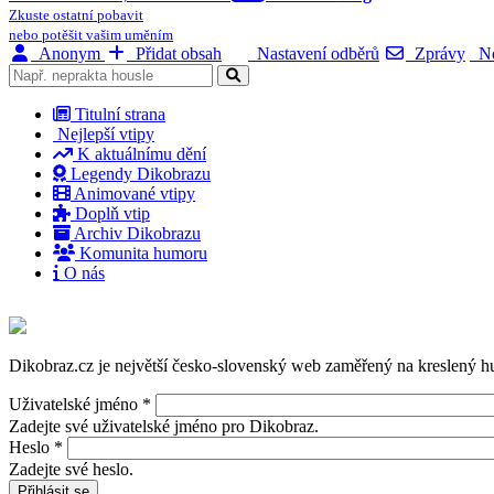
Zkuste ostatní pobavit
nebo potěšit vašim uměním
Anonym
Přidat obsah
Nastavení odběrů
Zprávy
No
Titulní strana
Nejlepší vtipy
K aktuálnímu dění
Legendy Dikobrazu
Animované vtipy
Doplň vtip
Archiv Dikobrazu
Komunita humoru
O nás
Dikobraz.cz je největší česko-slovenský web zaměřený na kreslený hu
Uživatelské jméno
*
Zadejte své uživatelské jméno pro Dikobraz.
Heslo
*
Zadejte své heslo.
Přihlásit se