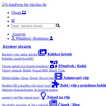
Obsah
Anonym
Přihlášení / Registrace
Kreslený obrázek
Kolekce kreseb
Kreslený vtip, satira, kresba
Pořádáte soutěž kreslířů?
Příspěvek / Koláž
Chcete nahrát více kreseb najednou?
Vtipný obrázek, Koláž, Vtipná SMS, Báseň, Citát,
Animovaný vtip
Dětská hláška, Glosa, Teorie, Slovní vtip
Babl / vtip s prázdnou bubl
Najděte GIF a doplňte váš vtipný text!
Nahrajte obrázek/kresbu, ke kterému budou
Nápad na vtip
ostatní vymýšlet vtipné texty
Článek / Blog
Navrhněte autorům, ať něco nakreslí