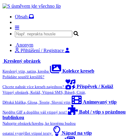
Obsah
Anonym
Přihlášení / Registrace
Kreslený obrázek
Kolekce kreseb
Kreslený vtip, satira, kresba
Pořádáte soutěž kreslířů?
Příspěvek / Koláž
Chcete nahrát více kreseb najednou?
Vtipný obrázek, Koláž, Vtipná SMS, Báseň, Citát,
Animovaný vtip
Dětská hláška, Glosa, Teorie, Slovní vtip
Babl / vtip s prázdnou
Najděte GIF a doplňte váš vtipný text!
bublinkou
Nahrajte obrázek/kresbu, ke kterému budou
Nápad na vtip
ostatní vymýšlet vtipné texty