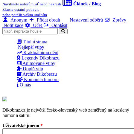
Článek / Blog
Navrhněte autorům, ať něco nakreslí
Zkuste ostatní pobavit
nebo potěšit vašim uměním
Anonym
Přidat obsah
Nastavení odběrů
Zprávy
Notifikace
Účet
Odhlásit
Titulní strana
Nejlepší vtipy
K aktuálnímu dění
Legendy Dikobrazu
Animované vtipy
Doplň vtip
Archiv Dikobrazu
Komunita humoru
O nás
Dikobraz.cz je největší česko-slovenský web zaměřený na kreslený
humor a satiru.
Uživatelské jméno
*