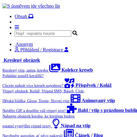
Obsah
Anonym
Přihlášení / Registrace
Kreslený obrázek
Kolekce kreseb
Kreslený vtip, satira, kresba
Pořádáte soutěž kreslířů?
Příspěvek / Koláž
Chcete nahrát více kreseb najednou?
Vtipný obrázek, Koláž, Vtipná SMS, Báseň, Citát,
Animovaný vtip
Dětská hláška, Glosa, Teorie, Slovní vtip
Babl / vtip s prázdnou bubl
Najděte GIF a doplňte váš vtipný text!
Nahrajte obrázek/kresbu, ke kterému budou
Nápad na vtip
ostatní vymýšlet vtipné texty
Článek / Blog
Navrhněte autorům, ať něco nakreslí