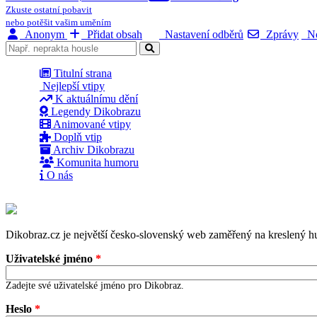
Zkuste ostatní pobavit
nebo potěšit vašim uměním
Anonym
Přidat obsah
Nastavení odběrů
Zprávy
No
Titulní strana
Nejlepší vtipy
K aktuálnímu dění
Legendy Dikobrazu
Animované vtipy
Doplň vtip
Archiv Dikobrazu
Komunita humoru
O nás
Dikobraz.cz je největší česko-slovenský web zaměřený na kreslený hu
Uživatelské jméno
*
Zadejte své uživatelské jméno pro Dikobraz.
Heslo
*