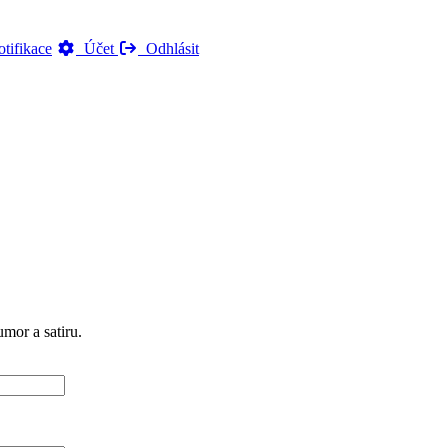
tifikace
Účet
Odhlásit
mor a satiru.