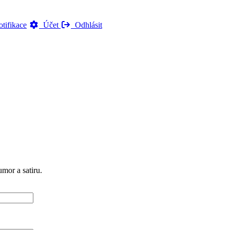
tifikace
Účet
Odhlásit
mor a satiru.