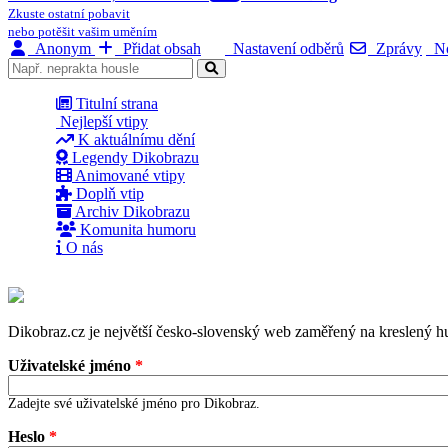
Zkuste ostatní pobavit
nebo potěšit vašim uměním
Anonym
Přidat obsah
Nastavení odběrů
Zprávy
No
Titulní strana
Nejlepší vtipy
K aktuálnímu dění
Legendy Dikobrazu
Animované vtipy
Doplň vtip
Archiv Dikobrazu
Komunita humoru
O nás
Dikobraz.cz je největší česko-slovenský web zaměřený na kreslený hu
Uživatelské jméno
*
Zadejte své uživatelské jméno pro Dikobraz.
Heslo
*