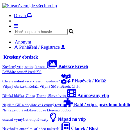
Obsah
Anonym
Přihlášení / Registrace
Kreslený obrázek
Kolekce kreseb
Kreslený vtip, satira, kresba
Pořádáte soutěž kreslířů?
Příspěvek / Koláž
Chcete nahrát více kreseb najednou?
Vtipný obrázek, Koláž, Vtipná SMS, Báseň, Citát,
Animovaný vtip
Dětská hláška, Glosa, Teorie, Slovní vtip
Babl / vtip s prázdnou bubl
Najděte GIF a doplňte váš vtipný text!
Nahrajte obrázek/kresbu, ke kterému budou
Nápad na vtip
ostatní vymýšlet vtipné texty
Článek / Blog
Navrhněte autorům, ať něco nakreslí