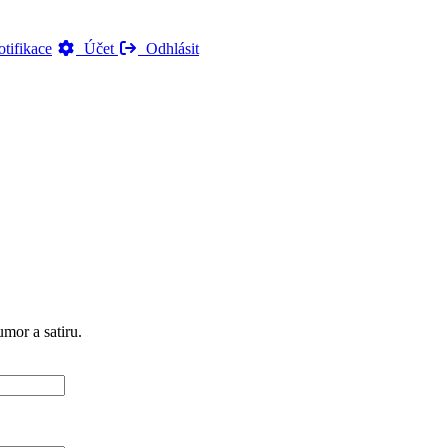
tifikace
Účet
Odhlásit
mor a satiru.