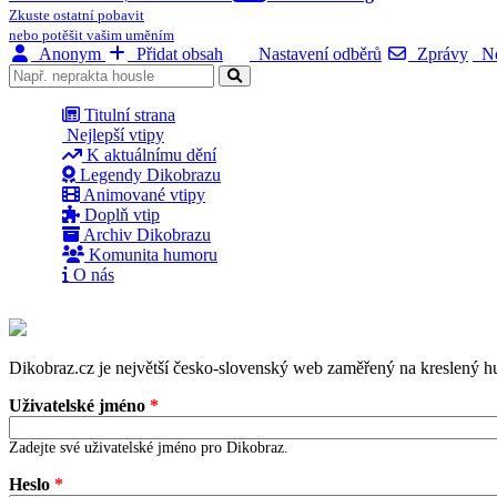
Zkuste ostatní pobavit
nebo potěšit vašim uměním
Anonym
Přidat obsah
Nastavení odběrů
Zprávy
No
Titulní strana
Nejlepší vtipy
K aktuálnímu dění
Legendy Dikobrazu
Animované vtipy
Doplň vtip
Archiv Dikobrazu
Komunita humoru
O nás
Dikobraz.cz je největší česko-slovenský web zaměřený na kreslený hu
Uživatelské jméno
*
Zadejte své uživatelské jméno pro Dikobraz.
Heslo
*