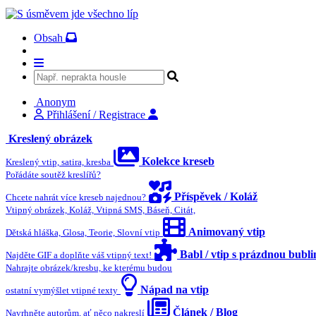
Obsah
Anonym
Přihlášení / Registrace
Kreslený obrázek
Kolekce kreseb
Kreslený vtip, satira, kresba
Pořádáte soutěž kreslířů?
Příspěvek / Koláž
Chcete nahrát více kreseb najednou?
Vtipný obrázek, Koláž, Vtipná SMS, Báseň, Citát,
Animovaný vtip
Dětská hláška, Glosa, Teorie, Slovní vtip
Babl / vtip s prázdnou bubl
Najděte GIF a doplňte váš vtipný text!
Nahrajte obrázek/kresbu, ke kterému budou
Nápad na vtip
ostatní vymýšlet vtipné texty
Článek / Blog
Navrhněte autorům, ať něco nakreslí