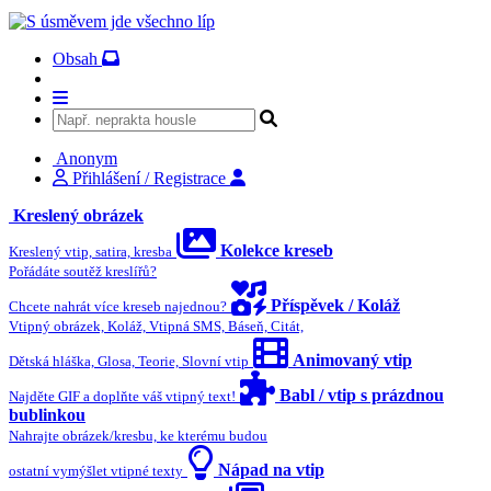
Obsah
Anonym
Přihlášení / Registrace
Kreslený obrázek
Kolekce kreseb
Kreslený vtip, satira, kresba
Pořádáte soutěž kreslířů?
Příspěvek / Koláž
Chcete nahrát více kreseb najednou?
Vtipný obrázek, Koláž, Vtipná SMS, Báseň, Citát,
Animovaný vtip
Dětská hláška, Glosa, Teorie, Slovní vtip
Babl / vtip s prázdnou
Najděte GIF a doplňte váš vtipný text!
bublinkou
Nahrajte obrázek/kresbu, ke kterému budou
Nápad na vtip
ostatní vymýšlet vtipné texty