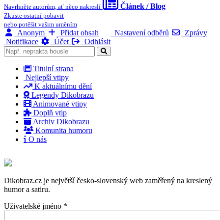
Článek / Blog
Navrhněte autorům, ať něco nakreslí
Zkuste ostatní pobavit
nebo potěšit vašim uměním
Anonym
Přidat obsah
Nastavení odběrů
Zprávy
Notifikace
Účet
Odhlásit
Titulní strana
Nejlepší vtipy
K aktuálnímu dění
Legendy Dikobrazu
Animované vtipy
Doplň vtip
Archiv Dikobrazu
Komunita humoru
O nás
Dikobraz.cz je největší česko-slovenský web zaměřený na kreslený
humor a satiru.
Uživatelské jméno
*