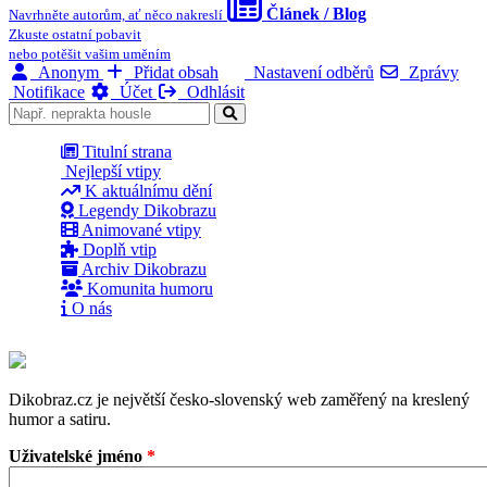
Článek / Blog
Navrhněte autorům, ať něco nakreslí
Zkuste ostatní pobavit
nebo potěšit vašim uměním
Anonym
Přidat obsah
Nastavení odběrů
Zprávy
Notifikace
Účet
Odhlásit
Titulní strana
Nejlepší vtipy
K aktuálnímu dění
Legendy Dikobrazu
Animované vtipy
Doplň vtip
Archiv Dikobrazu
Komunita humoru
O nás
Dikobraz.cz je největší česko-slovenský web zaměřený na kreslený
humor a satiru.
Uživatelské jméno
*