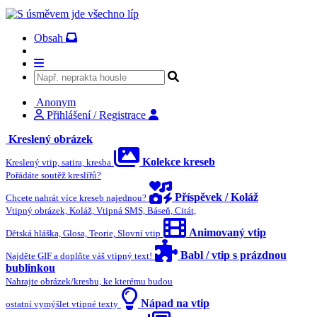
Obsah
Anonym
Přihlášení / Registrace
Kreslený obrázek
Kolekce kreseb
Kreslený vtip, satira, kresba
Pořádáte soutěž kreslířů?
Příspěvek / Koláž
Chcete nahrát více kreseb najednou?
Vtipný obrázek, Koláž, Vtipná SMS, Báseň, Citát,
Animovaný vtip
Dětská hláška, Glosa, Teorie, Slovní vtip
Babl / vtip s prázdnou
Najděte GIF a doplňte váš vtipný text!
bublinkou
Nahrajte obrázek/kresbu, ke kterému budou
Nápad na vtip
ostatní vymýšlet vtipné texty