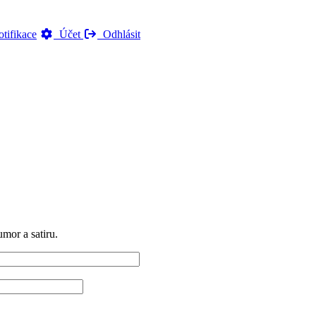
tifikace
Účet
Odhlásit
mor a satiru.