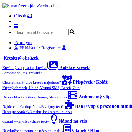
Obsah
Anonym
Přihlášení / Registrace
Kreslený obrázek
Kolekce kreseb
Kreslený vtip, satira, kresba
Pořádáte soutěž kreslířů?
Příspěvek / Koláž
Chcete nahrát více kreseb najednou?
Vtipný obrázek, Koláž, Vtipná SMS, Báseň, Citát,
Animovaný vtip
Dětská hláška, Glosa, Teorie, Slovní vtip
Babl / vtip s prázdnou bubl
Najděte GIF a doplňte váš vtipný text!
Nahrajte obrázek/kresbu, ke kterému budou
Nápad na vtip
ostatní vymýšlet vtipné texty
Článek / Blog
Navrhněte autorům, ať něco nakreslí