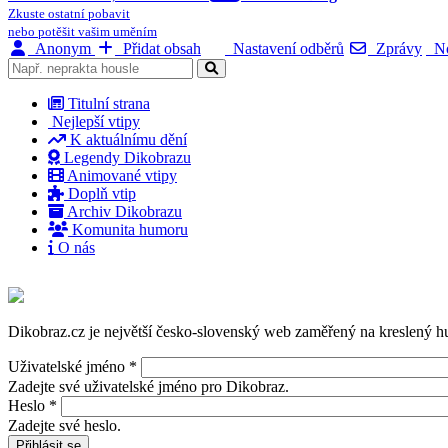
Zkuste ostatní pobavit
nebo potěšit vašim uměním
Anonym
Přidat obsah
Nastavení odběrů
Zprávy
No
Titulní strana
Nejlepší vtipy
K aktuálnímu dění
Legendy Dikobrazu
Animované vtipy
Doplň vtip
Archiv Dikobrazu
Komunita humoru
O nás
Dikobraz.cz je největší česko-slovenský web zaměřený na kreslený hu
Uživatelské jméno
*
Zadejte své uživatelské jméno pro Dikobraz.
Heslo
*
Zadejte své heslo.
Přihlásit se