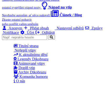
Nápad na vtip
ostatní vymýšlet vtipné texty
Článek / Blog
Navrhněte autorům, ať něco nakreslí
Zkuste ostatní pobavit
nebo potěšit vašim uměním
Anonym
Přidat obsah
Nastavení odběrů
Zprávy
Notifikace
Účet
Odhlásit
Titulní strana
Nejlepší vtipy
K aktuálnímu dění
Legendy Dikobrazu
Animované vtipy
Doplň vtip
Archiv Dikobrazu
Komunita humoru
O nás