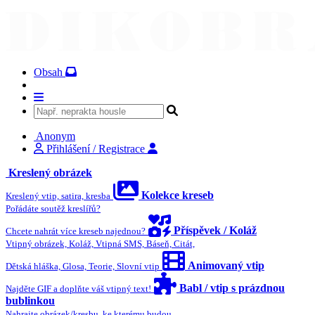
Obsah
Anonym
Přihlášení / Registrace
Kreslený obrázek
Kolekce kreseb
Kreslený vtip, satira, kresba
Pořádáte soutěž kreslířů?
Příspěvek / Koláž
Chcete nahrát více kreseb najednou?
Vtipný obrázek, Koláž, Vtipná SMS, Báseň, Citát,
Animovaný vtip
Dětská hláška, Glosa, Teorie, Slovní vtip
Babl / vtip s prázdnou
Najděte GIF a doplňte váš vtipný text!
bublinkou
Nahrajte obrázek/kresbu, ke kterému budou