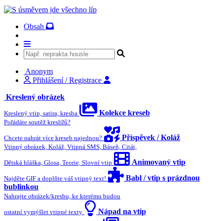
Obsah
Anonym
Přihlášení / Registrace
Kreslený obrázek
Kolekce kreseb
Kreslený vtip, satira, kresba
Pořádáte soutěž kreslířů?
Příspěvek / Koláž
Chcete nahrát více kreseb najednou?
Vtipný obrázek, Koláž, Vtipná SMS, Báseň, Citát,
Animovaný vtip
Dětská hláška, Glosa, Teorie, Slovní vtip
Babl / vtip s prázdnou
Najděte GIF a doplňte váš vtipný text!
bublinkou
Nahrajte obrázek/kresbu, ke kterému budou
Nápad na vtip
ostatní vymýšlet vtipné texty