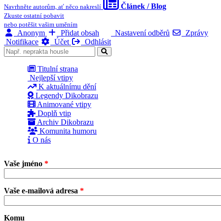
Článek / Blog
Navrhněte autorům, ať něco nakreslí
Zkuste ostatní pobavit
nebo potěšit vašim uměním
Anonym
Přidat obsah
Nastavení odběrů
Zprávy
Notifikace
Účet
Odhlásit
Titulní strana
Nejlepší vtipy
K aktuálnímu dění
Legendy Dikobrazu
Animované vtipy
Doplň vtip
Archiv Dikobrazu
Komunita humoru
O nás
Vaše jméno
*
Vaše e-mailová adresa
*
Komu