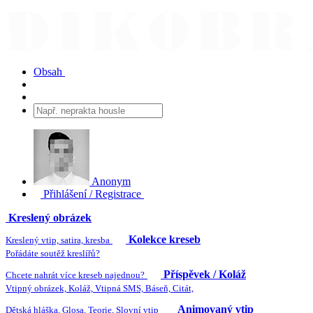
Obsah
Anonym
Přihlášení / Registrace
Kreslený obrázek
Kolekce kreseb
Kreslený vtip, satira, kresba
Pořádáte soutěž kreslířů?
Příspěvek / Koláž
Chcete nahrát více kreseb najednou?
Vtipný obrázek, Koláž, Vtipná SMS, Báseň, Citát,
Animovaný vtip
Dětská hláška, Glosa, Teorie, Slovní vtip