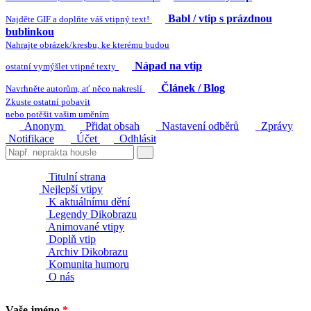
Babl / vtip s prázdnou
Najděte GIF a doplňte váš vtipný text!
bublinkou
Nahrajte obrázek/kresbu, ke kterému budou
Nápad na vtip
ostatní vymýšlet vtipné texty
Článek / Blog
Navrhněte autorům, ať něco nakreslí
Zkuste ostatní pobavit
nebo potěšit vašim uměním
Anonym
Přidat obsah
Nastavení odběrů
Zprávy
Notifikace
Účet
Odhlásit
Titulní strana
Nejlepší vtipy
K aktuálnímu dění
Legendy Dikobrazu
Animované vtipy
Doplň vtip
Archiv Dikobrazu
Komunita humoru
O nás
Vaše jméno
*