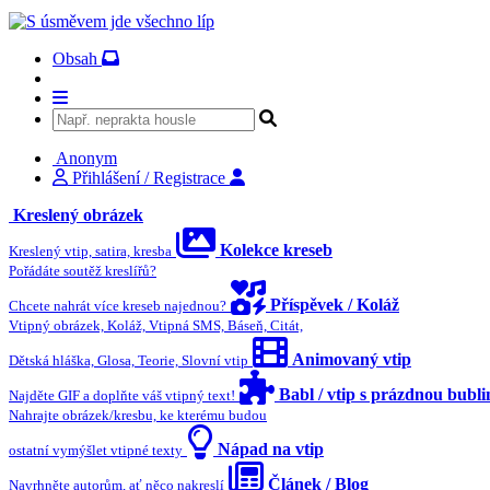
Obsah
Anonym
Přihlášení / Registrace
Kreslený obrázek
Kolekce kreseb
Kreslený vtip, satira, kresba
Pořádáte soutěž kreslířů?
Příspěvek / Koláž
Chcete nahrát více kreseb najednou?
Vtipný obrázek, Koláž, Vtipná SMS, Báseň, Citát,
Animovaný vtip
Dětská hláška, Glosa, Teorie, Slovní vtip
Babl / vtip s prázdnou bubl
Najděte GIF a doplňte váš vtipný text!
Nahrajte obrázek/kresbu, ke kterému budou
Nápad na vtip
ostatní vymýšlet vtipné texty
Článek / Blog
Navrhněte autorům, ať něco nakreslí