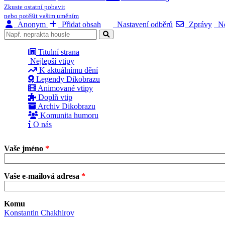
Zkuste ostatní pobavit
nebo potěšit vašim uměním
Anonym
Přidat obsah
Nastavení odběrů
Zprávy
No
Titulní strana
Nejlepší vtipy
K aktuálnímu dění
Legendy Dikobrazu
Animované vtipy
Doplň vtip
Archiv Dikobrazu
Komunita humoru
O nás
Vaše jméno
*
Vaše e-mailová adresa
*
Komu
Konstantin Chakhirov