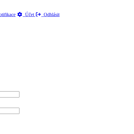
tifikace
Účet
Odhlásit