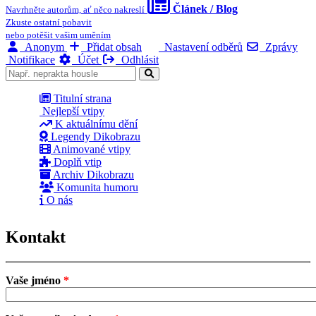
Článek / Blog
Navrhněte autorům, ať něco nakreslí
Zkuste ostatní pobavit
nebo potěšit vašim uměním
Anonym
Přidat obsah
Nastavení odběrů
Zprávy
Notifikace
Účet
Odhlásit
Titulní strana
Nejlepší vtipy
K aktuálnímu dění
Legendy Dikobrazu
Animované vtipy
Doplň vtip
Archiv Dikobrazu
Komunita humoru
O nás
Kontakt
Vaše jméno
*