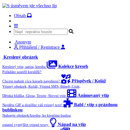
Obsah
Anonym
Přihlášení / Registrace
Kreslený obrázek
Kolekce kreseb
Kreslený vtip, satira, kresba
Pořádáte soutěž kreslířů?
Příspěvek / Koláž
Chcete nahrát více kreseb najednou?
Vtipný obrázek, Koláž, Vtipná SMS, Báseň, Citát,
Animovaný vtip
Dětská hláška, Glosa, Teorie, Slovní vtip
Babl / vtip s prázdnou
Najděte GIF a doplňte váš vtipný text!
bublinkou
Nahrajte obrázek/kresbu, ke kterému budou
Nápad na vtip
ostatní vymýšlet vtipné texty