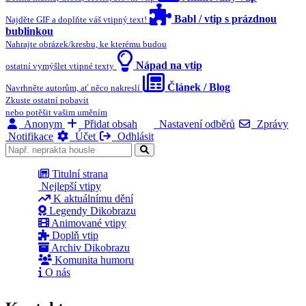
Babl / vtip s prázdnou
Najděte GIF a doplňte váš vtipný text!
bublinkou
Nahrajte obrázek/kresbu, ke kterému budou
Nápad na vtip
ostatní vymýšlet vtipné texty
Článek / Blog
Navrhněte autorům, ať něco nakreslí
Zkuste ostatní pobavit
nebo potěšit vašim uměním
Anonym
Přidat obsah
Nastavení odběrů
Zprávy
Notifikace
Účet
Odhlásit
Titulní strana
Nejlepší vtipy
K aktuálnímu dění
Legendy Dikobrazu
Animované vtipy
Doplň vtip
Archiv Dikobrazu
Komunita humoru
O nás