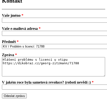
Kontakt
Vaše jméno
*
Vaše e-mailová adresa
*
Předmět
*
Zpráva
*
V jakém roce byla sametová revoluce? (roboti nevědí :)
*
Odeslat zprávu