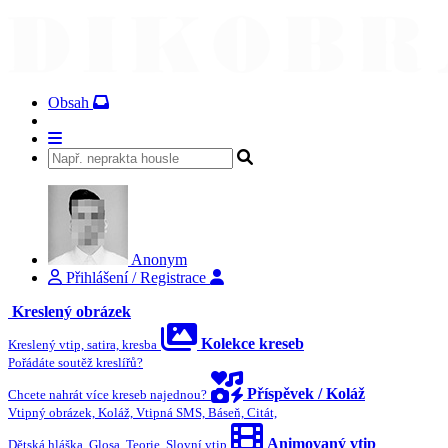
Obsah
Anonym
Přihlášení / Registrace
Kreslený obrázek
Kolekce kreseb
Kreslený vtip, satira, kresba
Pořádáte soutěž kreslířů?
Příspěvek / Koláž
Chcete nahrát více kreseb najednou?
Vtipný obrázek, Koláž, Vtipná SMS, Báseň, Citát,
Animovaný vtip
Dětská hláška, Glosa, Teorie, Slovní vtip