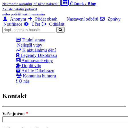
Článek / Blog
Navrhněte autorům, ať něco nakreslí
Zkuste ostatní pobavit
nebo potěšit vašim uměním
Anonym
Přidat obsah
Nastavení odběrů
Zprávy
Notifikace
Účet
Odhlásit
Titulní strana
Nejlepší vtipy
K aktuálnímu dění
Legendy Dikobrazu
Animované vtipy
Doplň vtip
Archiv Dikobrazu
Komunita humoru
O nás
Kontakt
Vaše jméno
*