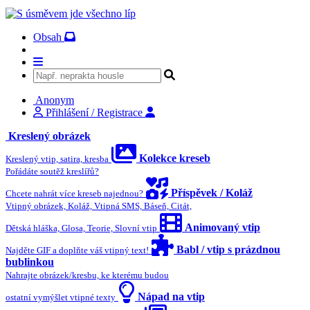
Obsah
Anonym
Přihlášení / Registrace
Kreslený obrázek
Kolekce kreseb
Kreslený vtip, satira, kresba
Pořádáte soutěž kreslířů?
Příspěvek / Koláž
Chcete nahrát více kreseb najednou?
Vtipný obrázek, Koláž, Vtipná SMS, Báseň, Citát,
Animovaný vtip
Dětská hláška, Glosa, Teorie, Slovní vtip
Babl / vtip s prázdnou
Najděte GIF a doplňte váš vtipný text!
bublinkou
Nahrajte obrázek/kresbu, ke kterému budou
Nápad na vtip
ostatní vymýšlet vtipné texty