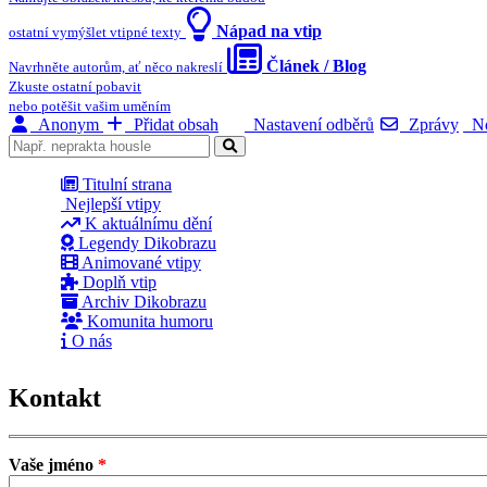
Nápad na vtip
ostatní vymýšlet vtipné texty
Článek / Blog
Navrhněte autorům, ať něco nakreslí
Zkuste ostatní pobavit
nebo potěšit vašim uměním
Anonym
Přidat obsah
Nastavení odběrů
Zprávy
No
Titulní strana
Nejlepší vtipy
K aktuálnímu dění
Legendy Dikobrazu
Animované vtipy
Doplň vtip
Archiv Dikobrazu
Komunita humoru
O nás
Kontakt
Vaše jméno
*