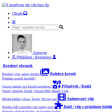
Obsah
Anonym
Přihlášení / Registrace
Kreslený obrázek
Kolekce kreseb
Kreslený vtip, satira, kresba
Pořádáte soutěž kreslířů?
Příspěvek / Koláž
Chcete nahrát více kreseb najednou?
Vtipný obrázek, Koláž, Vtipná SMS, Báseň, Citát,
Animovaný vtip
Dětská hláška, Glosa, Teorie, Slovní vtip
Babl / vtip s prázdnou bubl
Najděte GIF a doplňte váš vtipný text!
Nahrajte obrázek/kresbu, ke kterému budou