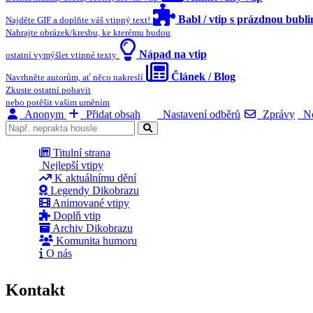
Babl / vtip s prázdnou bubl
Najděte GIF a doplňte váš vtipný text!
Nahrajte obrázek/kresbu, ke kterému budou
Nápad na vtip
ostatní vymýšlet vtipné texty
Článek / Blog
Navrhněte autorům, ať něco nakreslí
Zkuste ostatní pobavit
nebo potěšit vašim uměním
Anonym
Přidat obsah
Nastavení odběrů
Zprávy
No
Titulní strana
Nejlepší vtipy
K aktuálnímu dění
Legendy Dikobrazu
Animované vtipy
Doplň vtip
Archiv Dikobrazu
Komunita humoru
O nás
Kontakt