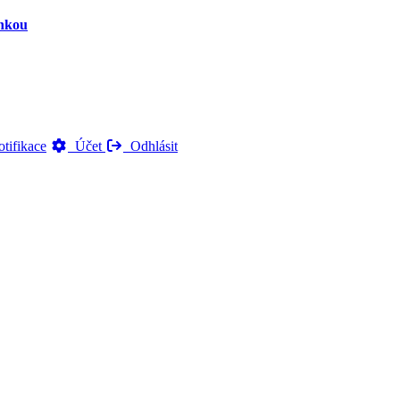
inkou
tifikace
Účet
Odhlásit