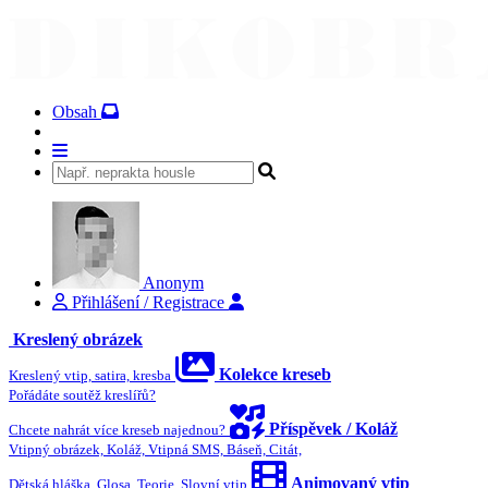
Obsah
Anonym
Přihlášení / Registrace
Kreslený obrázek
Kolekce kreseb
Kreslený vtip, satira, kresba
Pořádáte soutěž kreslířů?
Příspěvek / Koláž
Chcete nahrát více kreseb najednou?
Vtipný obrázek, Koláž, Vtipná SMS, Báseň, Citát,
Animovaný vtip
Dětská hláška, Glosa, Teorie, Slovní vtip