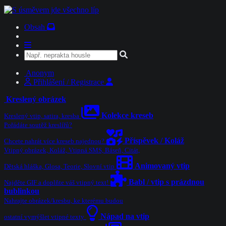
Obsah
Anonym
Přihlášení / Registrace
Kreslený obrázek
Kolekce kreseb
Kreslený vtip, satira, kresba
Pořádáte soutěž kreslířů?
Příspěvek / Koláž
Chcete nahrát více kreseb najednou?
Vtipný obrázek, Koláž, Vtipná SMS, Báseň, Citát,
Animovaný vtip
Dětská hláška, Glosa, Teorie, Slovní vtip
Babl / vtip s prázdnou
Najděte GIF a doplňte váš vtipný text!
bublinkou
Nahrajte obrázek/kresbu, ke kterému budou
Nápad na vtip
ostatní vymýšlet vtipné texty