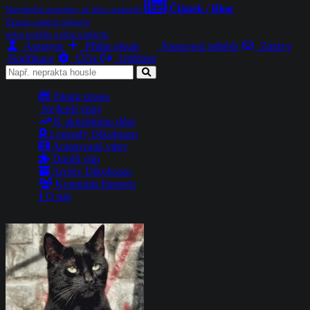
Článek / Blog
Navrhněte autorům, ať něco nakreslí
Zkuste ostatní pobavit
nebo potěšit vašim uměním
Anonym
Přidat obsah
Nastavení odběrů
Zprávy
Notifikace
Účet
Odhlásit
Titulní strana
Nejlepší vtipy
K aktuálnímu dění
Legendy Dikobrazu
Animované vtipy
Doplň vtip
Archiv Dikobrazu
Komunita humoru
O nás