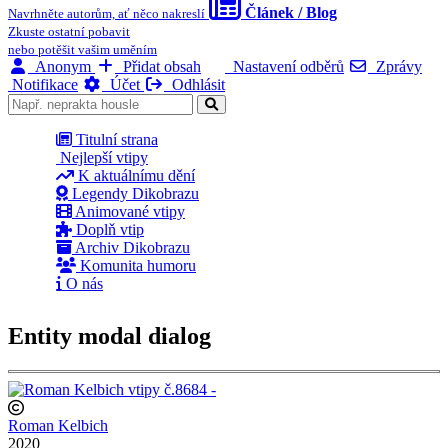
Článek / Blog
Navrhněte autorům, ať něco nakreslí
Zkuste ostatní pobavit
nebo potěšit vašim uměním
Anonym
Přidat obsah
Nastavení odběrů
Zprávy
Notifikace
Účet
Odhlásit
Titulní strana
Nejlepší vtipy
K aktuálnímu dění
Legendy Dikobrazu
Animované vtipy
Doplň vtip
Archiv Dikobrazu
Komunita humoru
O nás
Entity modal dialog
Roman Kelbich
2020