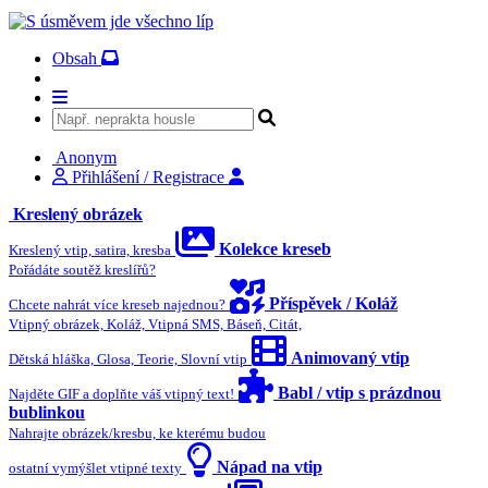
Obsah
Anonym
Přihlášení / Registrace
Kreslený obrázek
Kolekce kreseb
Kreslený vtip, satira, kresba
Pořádáte soutěž kreslířů?
Příspěvek / Koláž
Chcete nahrát více kreseb najednou?
Vtipný obrázek, Koláž, Vtipná SMS, Báseň, Citát,
Animovaný vtip
Dětská hláška, Glosa, Teorie, Slovní vtip
Babl / vtip s prázdnou
Najděte GIF a doplňte váš vtipný text!
bublinkou
Nahrajte obrázek/kresbu, ke kterému budou
Nápad na vtip
ostatní vymýšlet vtipné texty