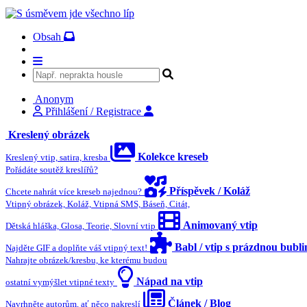
Obsah
Anonym
Přihlášení / Registrace
Kreslený obrázek
Kolekce kreseb
Kreslený vtip, satira, kresba
Pořádáte soutěž kreslířů?
Příspěvek / Koláž
Chcete nahrát více kreseb najednou?
Vtipný obrázek, Koláž, Vtipná SMS, Báseň, Citát,
Animovaný vtip
Dětská hláška, Glosa, Teorie, Slovní vtip
Babl / vtip s prázdnou bubl
Najděte GIF a doplňte váš vtipný text!
Nahrajte obrázek/kresbu, ke kterému budou
Nápad na vtip
ostatní vymýšlet vtipné texty
Článek / Blog
Navrhněte autorům, ať něco nakreslí