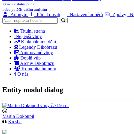
Zkuste ostatní pobavit
nebo potěšit vašim uměním
Anonym
Přidat obsah
Nastavení odběrů
Zprávy
No
Titulní strana
Nejlepší vtipy
K aktuálnímu dění
Legendy Dikobrazu
Animované vtipy
Doplň vtip
Archiv Dikobrazu
Komunita humoru
O nás
Entity modal dialog
Martin Dokoupil
Kresba