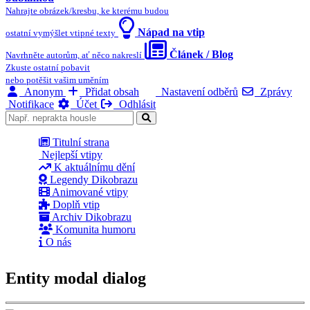
Nahrajte obrázek/kresbu, ke kterému budou
Nápad na vtip
ostatní vymýšlet vtipné texty
Článek / Blog
Navrhněte autorům, ať něco nakreslí
Zkuste ostatní pobavit
nebo potěšit vašim uměním
Anonym
Přidat obsah
Nastavení odběrů
Zprávy
Notifikace
Účet
Odhlásit
Titulní strana
Nejlepší vtipy
K aktuálnímu dění
Legendy Dikobrazu
Animované vtipy
Doplň vtip
Archiv Dikobrazu
Komunita humoru
O nás
Entity modal dialog