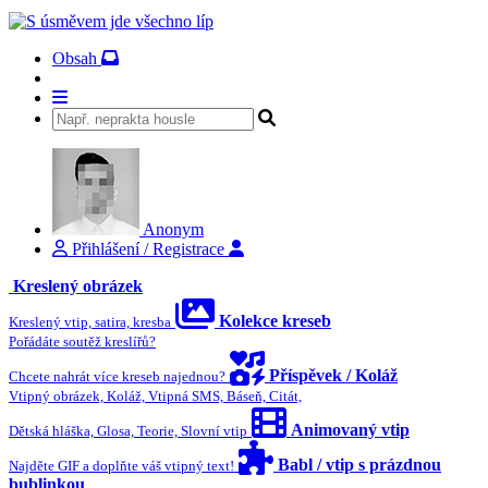
Obsah
Anonym
Přihlášení / Registrace
Kreslený obrázek
Kolekce kreseb
Kreslený vtip, satira, kresba
Pořádáte soutěž kreslířů?
Příspěvek / Koláž
Chcete nahrát více kreseb najednou?
Vtipný obrázek, Koláž, Vtipná SMS, Báseň, Citát,
Animovaný vtip
Dětská hláška, Glosa, Teorie, Slovní vtip
Babl / vtip s prázdnou
Najděte GIF a doplňte váš vtipný text!
bublinkou