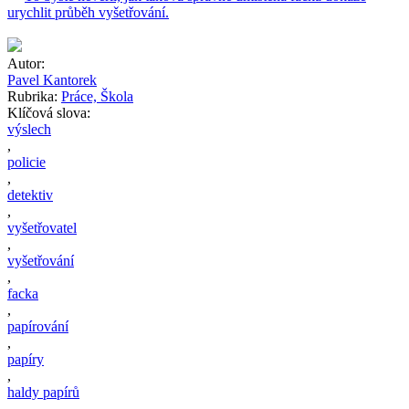
urychlit průběh vyšetřování.
Autor:
Pavel Kantorek
Rubrika:
Práce, Škola
Klíčová slova:
výslech
,
policie
,
detektiv
,
vyšetřovatel
,
vyšetřování
,
facka
,
papírování
,
papíry
,
haldy papírů
,