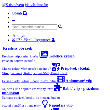
Obsah
Anonym
Přihlášení / Registrace
Kreslený obrázek
Kolekce kreseb
Kreslený vtip, satira, kresba
Pořádáte soutěž kreslířů?
Příspěvek / Koláž
Chcete nahrát více kreseb najednou?
Vtipný obrázek, Koláž, Vtipná SMS, Báseň, Citát,
Animovaný vtip
Dětská hláška, Glosa, Teorie, Slovní vtip
Babl / vtip s prázdnou
Najděte GIF a doplňte váš vtipný text!
bublinkou
Nahrajte obrázek/kresbu, ke kterému budou
Nápad na vtip
ostatní vymýšlet vtipné texty