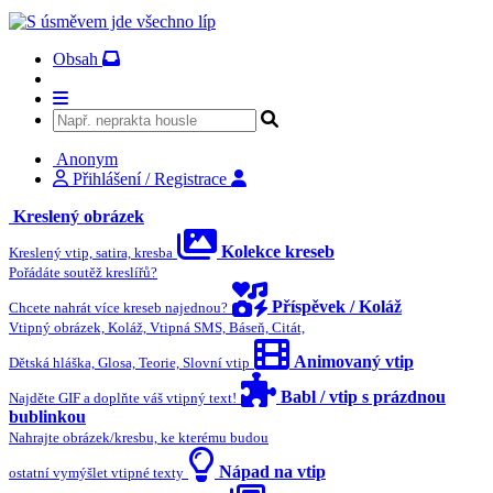
Obsah
Anonym
Přihlášení / Registrace
Kreslený obrázek
Kolekce kreseb
Kreslený vtip, satira, kresba
Pořádáte soutěž kreslířů?
Příspěvek / Koláž
Chcete nahrát více kreseb najednou?
Vtipný obrázek, Koláž, Vtipná SMS, Báseň, Citát,
Animovaný vtip
Dětská hláška, Glosa, Teorie, Slovní vtip
Babl / vtip s prázdnou
Najděte GIF a doplňte váš vtipný text!
bublinkou
Nahrajte obrázek/kresbu, ke kterému budou
Nápad na vtip
ostatní vymýšlet vtipné texty