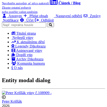
Článek / Blog
Navrhněte autorům, ať něco nakreslí
Zkuste ostatní pobavit
nebo potěšit vašim uměním
Anonym
Přidat obsah
Nastavení odběrů
Zprávy
Notifikace
Účet
Odhlásit
Titulní strana
Nejlepší vtipy
K aktuálnímu dění
Legendy Dikobrazu
Animované vtipy
Doplň vtip
Archiv Dikobrazu
Komunita humoru
O nás
Entity modal dialog
Peter Kriššák
2026