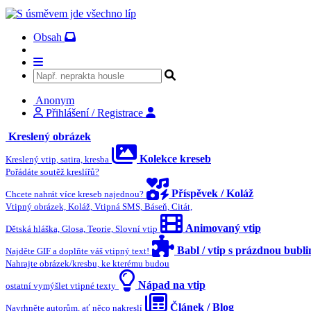
Obsah
Anonym
Přihlášení / Registrace
Kreslený obrázek
Kolekce kreseb
Kreslený vtip, satira, kresba
Pořádáte soutěž kreslířů?
Příspěvek / Koláž
Chcete nahrát více kreseb najednou?
Vtipný obrázek, Koláž, Vtipná SMS, Báseň, Citát,
Animovaný vtip
Dětská hláška, Glosa, Teorie, Slovní vtip
Babl / vtip s prázdnou bubl
Najděte GIF a doplňte váš vtipný text!
Nahrajte obrázek/kresbu, ke kterému budou
Nápad na vtip
ostatní vymýšlet vtipné texty
Článek / Blog
Navrhněte autorům, ať něco nakreslí