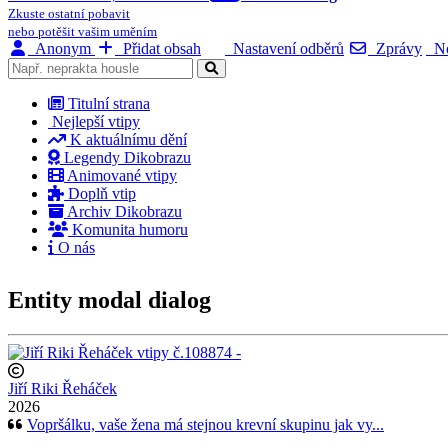
Zkuste ostatní pobavit
nebo potěšit vašim uměním
Anonym
Přidat obsah
Nastavení odběrů
Zprávy
No
Titulní strana
Nejlepší vtipy
K aktuálnímu dění
Legendy Dikobrazu
Animované vtipy
Doplň vtip
Archiv Dikobrazu
Komunita humoru
O nás
Entity modal dialog
Jiří Riki Řeháček
2026
Vopršálku, vaše žena má stejnou krevní skupinu jak vy...