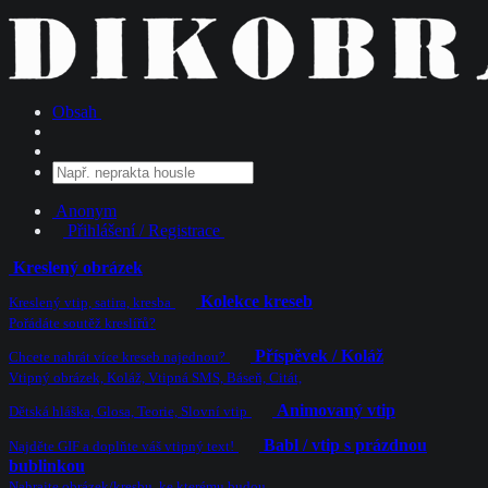
Obsah
Anonym
Přihlášení / Registrace
Kreslený obrázek
Kolekce kreseb
Kreslený vtip, satira, kresba
Pořádáte soutěž kreslířů?
Příspěvek / Koláž
Chcete nahrát více kreseb najednou?
Vtipný obrázek, Koláž, Vtipná SMS, Báseň, Citát,
Animovaný vtip
Dětská hláška, Glosa, Teorie, Slovní vtip
Babl / vtip s prázdnou
Najděte GIF a doplňte váš vtipný text!
bublinkou
Nahrajte obrázek/kresbu, ke kterému budou