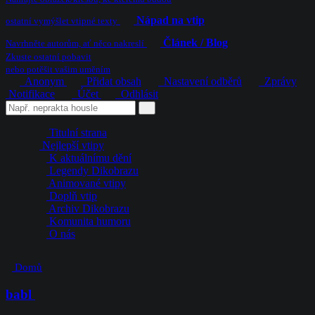
Nápad na vtip
ostatní vymýšlet vtipné texty
Článek / Blog
Navrhněte autorům, ať něco nakreslí
Zkuste ostatní pobavit
nebo potěšit vašim uměním
Anonym
Přidat obsah
Nastavení odběrů
Zprávy
Notifikace
Účet
Odhlásit
Titulní strana
Nejlepší vtipy
K aktuálnímu dění
Legendy Dikobrazu
Animované vtipy
Doplň vtip
Archiv Dikobrazu
Komunita humoru
O nás
Domů
babl