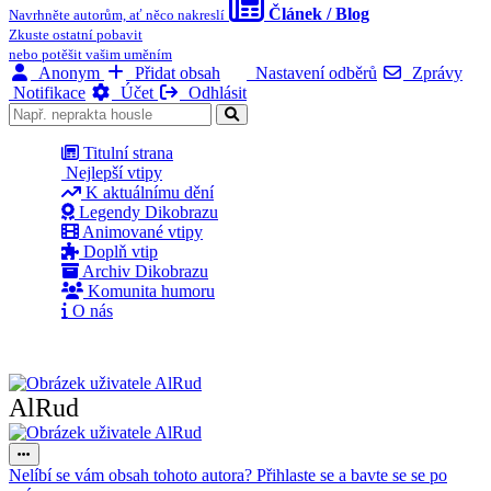
Článek / Blog
Navrhněte autorům, ať něco nakreslí
Zkuste ostatní pobavit
nebo potěšit vašim uměním
Anonym
Přidat obsah
Nastavení odběrů
Zprávy
Notifikace
Účet
Odhlásit
Titulní strana
Nejlepší vtipy
K aktuálnímu dění
Legendy Dikobrazu
Animované vtipy
Doplň vtip
Archiv Dikobrazu
Komunita humoru
O nás
AlRud
Nelíbí se vám obsah tohoto autora? Přihlaste se a bavte se se po