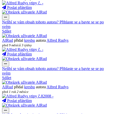
Poslat přátelům
Nelíbí se vám obsah tohoto autora? Přihlaste se a bavte se se po
svém
Sdílet
AlRud
přidal
kresbu
autora
Alfred Rudys
před
9 měsíců 3 týdny
Poslat přátelům
Nelíbí se vám obsah tohoto autora? Přihlaste se a bavte se se po
svém
Sdílet
AlRud
přidal
kresbu
autora
Alfred Rudys
před
1 rok 2 měsíce
Poslat přátelům