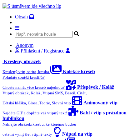
Obsah
Anonym
Přihlášení / Registrace
Kreslený obrázek
Kolekce kreseb
Kreslený vtip, satira, kresba
Pořádáte soutěž kreslířů?
Příspěvek / Koláž
Chcete nahrát více kreseb najednou?
Vtipný obrázek, Koláž, Vtipná SMS, Báseň, Citát,
Animovaný vtip
Dětská hláška, Glosa, Teorie, Slovní vtip
Babl / vtip s prázdnou
Najděte GIF a doplňte váš vtipný text!
bublinkou
Nahrajte obrázek/kresbu, ke kterému budou
Nápad na vtip
ostatní vymýšlet vtipné texty